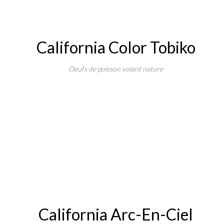
California Color Tobiko
Oeufs de poisson volant nature
California Arc-En-Ciel